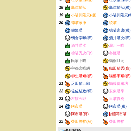
18
島津貓弘
島津貓弘(稀)
19
小喵川隆景(極)
小喵川隆景(
20
德喵家康
綾喵
鶴姬喵
德喵家康(稀)
朝倉宗咪(稀)
酒井喵次(稀)
酒井喵次
瀧川一喵
德喵秀忠(珍)
冬姬喵
氏家卜喵
貓桐且元
宇都宮喵綱
織田貓秀(寶)
柳生喵矩(譽)
喵部半藏(譽)
21
疋田貓五郎
貓藤傳鬼坊
22
佐佐貓政(稀)
安東喵季
23
左貓五郎
里喵義堯
24
阿市喵
阿市喵(稀)
阿市喵(寶)
[姬]阿市喵
25
柴田勝貓(極)
柴田勝貓
卡片討論