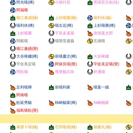
阿光喵(稀)
小喵行長
黑喵官兵衛(珍)
阿福喵
喵江兼續(極)
上杉喵勝(極)
喵利休(極)
喵利休(稀)
喵左近(稀)
上杉喵勝(稀)
上杉喵勝
宇喜多直喵
岩喵重太郎
阿船喵
喵階堂盛義
五德喵
喵江兼續(譽)
大谷咪繼(稀)
前喵慶次(稀)
大谷咪繼
宇佐美定喵
阿保良喵(譽)
宇佐美定喵(譽)
阿松喵
母里貓兵衛
於通喵
足利喵輝
前喵利家
喵葉一鐵
阿南喵
鮭延秀貓
柿崎貓家(稀)
柿崎貓家
福島喵松(譽)
塚原卜喵(極)
石田喵成(極)
喵蘭丸(極)