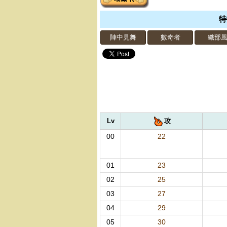
特
陣中見舞
數奇者
織部
Lv
攻
00
22
01
23
02
25
03
27
04
29
05
30