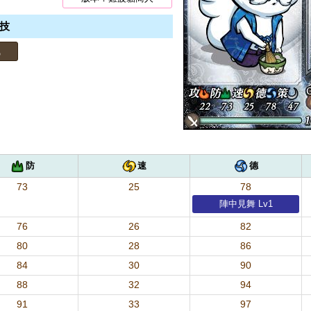
技
風
防
速
德
73
25
78
陣中見舞 Lv1
76
26
82
80
28
86
84
30
90
88
32
94
91
33
97