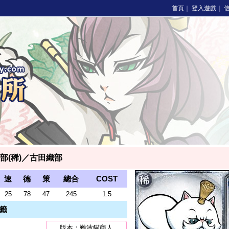
首頁
｜
登入遊戲
｜
部(稀)／古田織部
速
德
策
總合
COST
25
78
47
245
1.5
籤
版本：難波貓商人