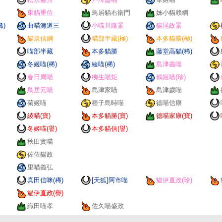
東貓重位
鳥居貓右衛門
姊小貓賴綱
稀)
曲喵瀨道三
小喵川隆景
貓尾政景
貓泉信綱
喵部半藏(極)
本多貓勝(極)
喵部半藏
本多貓勝
藤堂高貓(稀)
冬姬喵(稀)
綾喵(稀)
島津義喵
春日局喵
柳生喵矩
鶴姬喵(珍)
鳥居元喵
島津家喵
島津歲喵
菊姬喵
種子島時喵
德喵信康
綾喵(寶)
本多貓勝(寶)
德喵家康(寶)
冬姬喵(譽)
本多貓信(譽)
秋田實喵
佐佐貓政
里喵義弘
真田信咪(稀)
[天狐]阿市喵
貓伊直政(珍)
貓伊直政(譽)
織田喵孝
佐久喵盛政