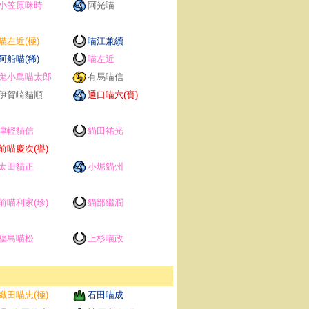
小笠原咪時
阿光喵
喵左近(極)
喵江兼續
阿船喵(稀)
喵左近
鬼小島喵太郎
有馬喵信
伊賀崎貓順
通口喵六(寶)
津輕貓信
貓田祐光
前喵慶次(譽)
太田貓正
小堀貓州
前喵利家(珍)
貓部繼潤
福島喵松
上杉喵政
織田喵忠(極)
石田喵成