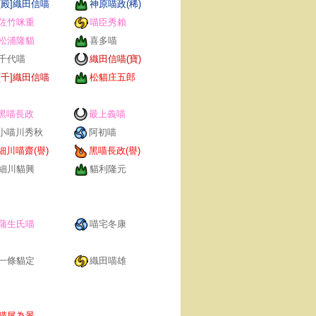
[殿]織田信喵
神原喵政(稀)
佐竹咪重
喵臣秀賴
松浦隆貓
喜多喵
千代喵
織田信喵(寶)
[千]織田信喵
松貓庄五郎
黑喵長政
最上義喵
小喵川秀秋
阿初喵
細川喵齋(譽)
黑喵長政(譽)
細川貓興
貓利隆元
蒲生氏喵
喵宅冬康
一條貓定
織田喵雄
喵尾為景