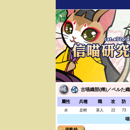
古喵織部(稀)／ペルた織
屬性
兵種
職
攻
防
水
足輕
茶人
22
73
喵
喵籤‧特