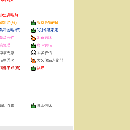
柳生兵喵助
鶴姬喵(極)
藤堂高貓(極)
島津義喵(稀)
[祝]德喵家康
藤堂高貓
朝倉宗咪
義姬喵
島津貴喵
德喵秀忠
本多貓信
喵臣秀次
大久保貓左衛門
喵部半藏(寶)
福喵
貓伊直政
真田信咪