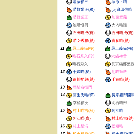
齋藤貓三
塚原卜喵
喵野業正(稀)
[∞]織田信喵
喵野業正
加藤貓藏
池喵恒興
大內喵隆
石田喵成(寶)
石田喵成(寶)
喵臣秀賴(譽)
喜多喵(譽)
11
最上義喵(極)
最上義喵(稀)
喵石秀久(珍)
穴貓梅雪
喵石秀久
長宗貓部盛
12
千姬喵(稀)
池喵輝政
細川貓興(譽)
千姬喵(譽)
13
塙貓右衛門
14
蒲生氏喵(稀)
長宗貓部國
京極貓次
明石喵部
15
村上喵吉(極)
阿江喵
阿江喵(寶)
村上喵吉(譽)
16
村上貓清
松姬喵
17
松永貓秀(極)
松永貓秀(稀)