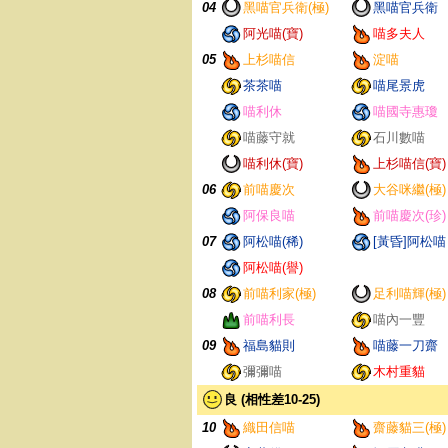
04
黑喵官兵衛(極)
黑喵官兵衛
阿光喵(寶)
喵多夫人
05
上杉喵信
淀喵
茶茶喵
喵尾景虎
喵利休
喵國寺惠瓊
喵藤守就
石川數喵
喵利休(寶)
上杉喵信(寶)
06
前喵慶次
大谷咪繼(極)
阿保良喵
前喵慶次(珍)
07
阿松喵(稀)
[黃昏]阿松喵
阿松喵(譽)
08
前喵利家(極)
足利喵輝(極)
前喵利長
喵內一豐
09
福島貓則
喵藤一刀齋
彌彌喵
木村重貓
良 (相性差10-25)
10
織田信喵
齋藤貓三(極)