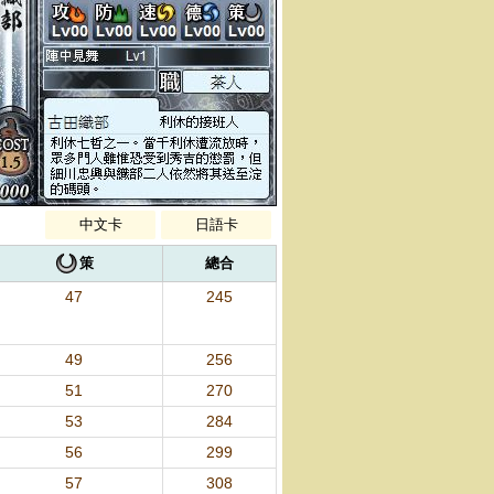
中文卡
日語卡
策
總合
47
245
49
256
51
270
53
284
56
299
57
308