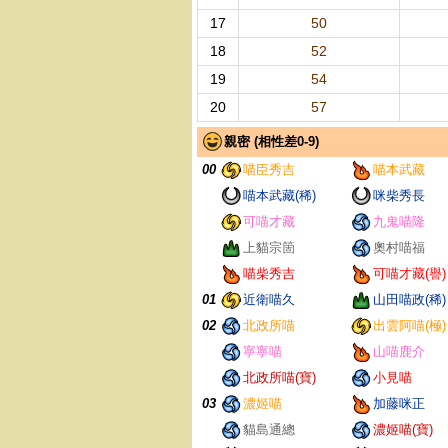
17
50
18
52
19
54
20
57
親密 (相性差0-9)
00
喵臣秀吉
喵本武藏
喵本武藏(稀)
咪柴秀長
可喵才藏
九鬼喵隆
上貓宗箇
奧村喵福
喵柴秀吉
可喵才藏(譽)
01
近衛喵久
山田喵政(稀)
02
北政所喵
出雲阿喵(極)
寧寧喵
山喵鹿介
北政所喵(寶)
小見喵
03
濃姬喵
加藤咪正
貓島通總
濃姬喵(寶)