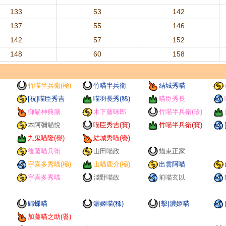
133
53
142
137
55
146
142
57
152
148
60
158
竹喵半兵衛(極)
竹喵半兵衛
結城秀喵
[祝]喵臣秀吉
喵羽長秀(稀)
喵臣秀長
御貓神典膳
木下藤咪郎
竹喵半兵衛(珍)
本阿彌貓悅
喵臣秀吉(寶)
竹喵半兵衛(寶)
九鬼喵隆(譽)
結城秀喵(譽)
後藤喵兵衛
山田喵政
貓束正家
宇喜多秀喵(極)
山喵鹿介(極)
出雲阿喵
宇喜多秀喵
淺野喵政
前喵玄以
歸蝶喵
濃姬喵(稀)
[擊]濃姬喵
加藤喵之助(譽)