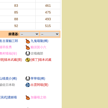
83
461
85
475
88
493
92
515
篩選器:
名古屋貓三郎
九鬼喵隆(稀)
喵羽長秀
貓須賀小六
奧村喵福(珍)
古喵織部
[萌]喵本武藏(寶)
[橫丁]喵本武藏
山喵鹿介(稀)
寧寧喵(稀)
貓佐日本助
出雲阿喵(寶)
[演武]濃姬喵
加藤喵之助