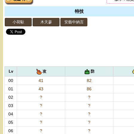
特技
小荷馱
木天蓼
安藝中納言
Lv
攻
防
00
41
82
01
43
86
02
?
?
03
?
?
04
?
?
05
?
?
06
?
?