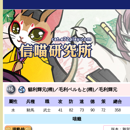
貓利輝元(稀)／毛利ペルもと(稀)／毛利輝元
屬性
兵種
職
攻
防
速
德
策
總合
水
騎馬
武士
41
82
73
90
72
358
喵籤
喵籤‧特
版本：雜賀