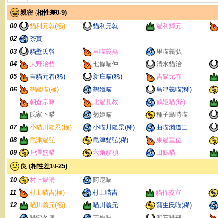
親密 (相性差0-9)
00
貓利元就(極)
貓利元就
貓利輝元
02
茶貫
03
貓壁氏幹
里喵義堯
里喵義弘
04
大野治貓
七條喵仲
清水貓治
05
吉貓元春(稀)
新庄喵(稀)
吉貓元春
06
鶴姬喵(極)
鶴姬喵
島津義喵(稀)
朝倉宗咪
北貓具教
鶴姬喵(珍)
氏家卜喵
菊姬喵
種子島時喵
07
小喵川隆景(極)
小喵川隆景(稀)
曲喵瀨道三
08
島津貓弘
島津貓弘(稀)
東貓重位
09
戶澤盛喵
六角貓禎
田鶴喵
良 (相性差10-25)
10
村上貓清
阿尼喵
11
村上喵吉(極)
村上喵吉
貓竹義宣
12
喵川義元(極)
喵川義元
蒲生氏喵(稀)
喵宅冬康
三條喵
明石喵部