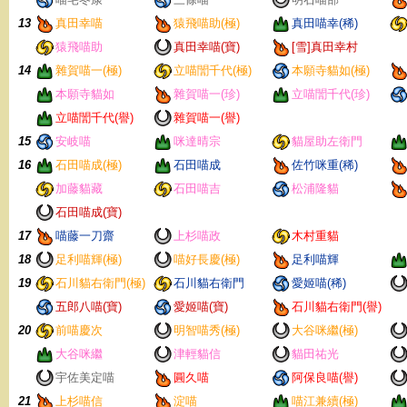
13
真田幸喵
猿飛喵助(極)
真田喵幸(稀)
猿飛喵助
真田幸喵(寶)
[雪]真田幸村
14
雜賀喵一(極)
立喵誾千代(極)
本願寺貓如(極)
本願寺貓如
雜賀喵一(珍)
立喵誾千代(珍)
立喵誾千代(譽)
雜賀喵一(譽)
15
安岐喵
咪達晴宗
貓屋助左衛門
16
石田喵成(極)
石田喵成
佐竹咪重(稀)
加藤貓藏
石田喵吉
松浦隆貓
石田喵成(寶)
17
喵藤一刀齋
上杉喵政
木村重貓
18
足利喵輝(極)
喵好長慶(極)
足利喵輝
19
石川貓右衛門(極)
石川貓右衛門
愛姬喵(稀)
五郎八喵(寶)
愛姬喵(寶)
石川貓右衛門(譽)
20
前喵慶次
明智喵秀(極)
大谷咪繼(極)
大谷咪繼
津輕貓信
貓田祐光
宇佐美定喵
圓久喵
阿保良喵(譽)
21
上杉喵信
淀喵
喵江兼續(極)