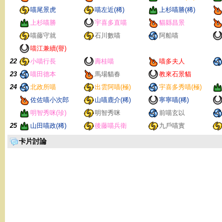
喵尾景虎
喵左近(稀)
上杉喵勝(稀)
上杉喵勝
宇喜多直喵
貓縣昌景
喵藤守就
石川數喵
阿船喵
喵江兼續(譽)
22
小喵行長
壽桂喵
喵多夫人
23
喵田德本
馬場貓春
教來石景貓
24
北政所喵
出雲阿喵(極)
宇喜多秀喵(極)
佐佐喵小次郎
山喵鹿介(稀)
寧寧喵(稀)
明智秀咪(珍)
明智秀咪
前喵玄以
25
山田喵政(稀)
後藤喵兵衛
九戶喵實
卡片討論