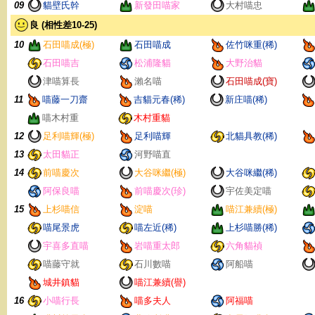
09
貓壁氏幹
新發田喵家
大村喵忠
良 (相性差10-25)
10
石田喵成(極)
石田喵成
佐竹咪重(稀)
石田喵吉
松浦隆貓
大野治貓
津喵算長
瀨名喵
石田喵成(寶)
11
喵藤一刀齋
吉貓元春(稀)
新庄喵(稀)
喵木村重
木村重貓
12
足利喵輝(極)
足利喵輝
北貓具教(稀)
13
太田貓正
河野喵直
14
前喵慶次
大谷咪繼(極)
大谷咪繼(稀)
阿保良喵
前喵慶次(珍)
宇佐美定喵
15
上杉喵信
淀喵
喵江兼續(極)
喵尾景虎
喵左近(稀)
上杉喵勝(稀)
宇喜多直喵
岩喵重太郎
六角貓禎
喵藤守就
石川數喵
阿船喵
城井鎮貓
喵江兼續(譽)
16
小喵行長
喵多夫人
阿福喵