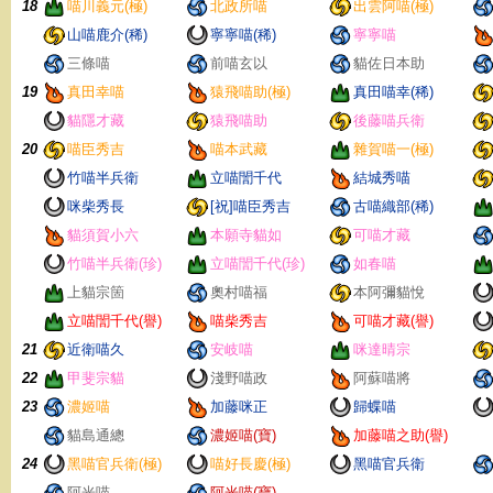
18
喵川義元(極)
北政所喵
出雲阿喵(極)
山喵鹿介(稀)
寧寧喵(稀)
寧寧喵
三條喵
前喵玄以
貓佐日本助
19
真田幸喵
猿飛喵助(極)
真田喵幸(稀)
貓隱才藏
猿飛喵助
後藤喵兵衛
20
喵臣秀吉
喵本武藏
雜賀喵一(極)
竹喵半兵衛
立喵誾千代
結城秀喵
咪柴秀長
[祝]喵臣秀吉
古喵織部(稀)
貓須賀小六
本願寺貓如
可喵才藏
竹喵半兵衛(珍)
立喵誾千代(珍)
如春喵
上貓宗箇
奧村喵福
本阿彌貓悅
立喵誾千代(譽)
喵柴秀吉
可喵才藏(譽)
21
近衛喵久
安岐喵
咪達晴宗
22
甲斐宗貓
淺野喵政
阿蘇喵將
23
濃姬喵
加藤咪正
歸蝶喵
貓島通總
濃姬喵(寶)
加藤喵之助(譽)
24
黑喵官兵衛(極)
喵好長慶(極)
黑喵官兵衛
阿光喵
阿光喵(寶)