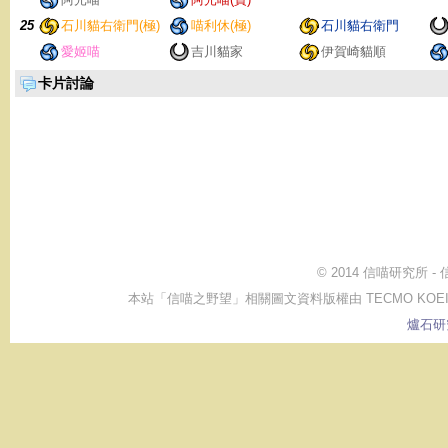
25
石川貓右衛門(極)
喵利休(極)
石川貓右衛門
愛姬喵
吉川貓家
伊賀崎貓順
卡片討論
© 2014 信喵研究所 
本站「信喵之野望」相關圖文資料版權由 TECMO KOEI GAME CO.,
爐石研