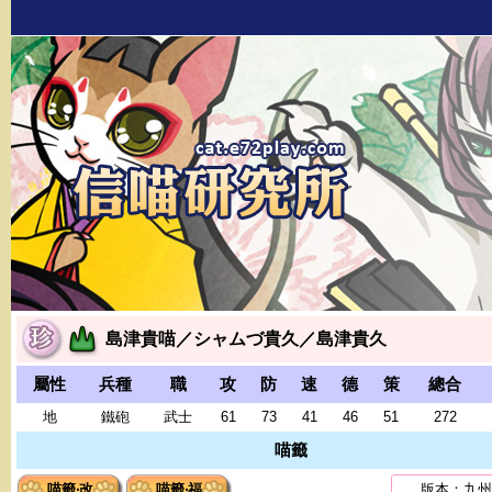
島津貴喵／シャムづ貴久／島津貴久
屬性
兵種
職
攻
防
速
德
策
總合
地
鐵砲
武士
61
73
41
46
51
272
喵籤
喵籤‧改
喵籤‧福
版本：九州