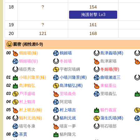
18
?
154
掩護射擊 Lv3
19
?
161
20
121
168
親密 (相性差0-9)
00
鶴姬喵(極)
鶴姬喵
島津義喵(稀)
鶴姬喵(珍)
冬姬喵
島津家喵
喵臣秀次
宇都宮喵綱
冬姬喵(譽)
01
小喵川隆景(極)
小喵川隆景(稀)
曲喵瀨道三
02
島津貓弘
島津貓弘(稀)
東貓重位
03
戶澤盛喵
里喵義堯
里喵義弘
04
村上貓清
阿尼喵
05
村上喵吉(極)
村上喵吉
貓竹義宣
06
貓利元就(極)
貓利元就
蒲生氏喵(稀)
喵宅冬康
喵富一夢
明石喵部
08
茶貫
貓利隆元