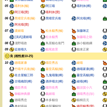
05
喵利休(極)
阿江喵
喵利休(稀)
阿江喵(寶)
喵利休(寶)
06
黑喵官兵衛(極)
黑喵官兵衛
阿光喵(稀)
阿光喵(寶)
07
濃姬喵
松永貓秀(極)
加藤咪正
[演武]濃姬喵
松永貓秀
加藤喵之助
08
淺野喵政
鳥居貓右衛門
姊小貓賴綱
09
近衛喵久
貓尾政景
貓束正家
良 (相性差10-25)
10
德喵家康
喵臣秀吉
綾喵
竹喵半兵衛(極)
藤堂高貓(極)
德喵家康(稀)
名古屋貓三郎
九鬼喵隆(稀)
藤堂高貓(稀)
古喵織部(稀)
酒井喵次(稀)
綾喵(稀)
喵臣秀長
喵羽長秀
貓須賀小六
御貓神典膳
義姬喵
德喵秀忠(珍)
德喵秀忠
本多貓信
貓桐且元
奧村喵福
本阿彌貓悅
織田貓秀(寶)