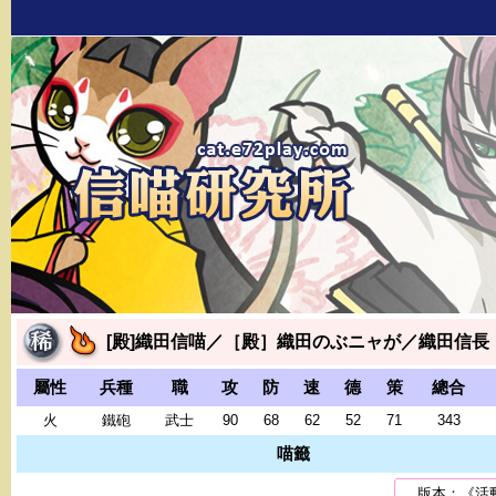
[殿]織田信喵／［殿］織田のぶニャが／織田信長
屬性
兵種
職
攻
防
速
德
策
總合
火
鐵砲
武士
90
68
62
52
71
343
喵籤
版本：《活