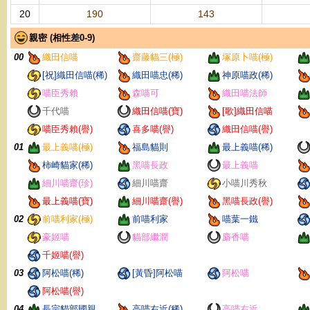
20
190
143
親密 (相性差0-9)
00
織田信喵
齋藤貓三(極)
塚原卜喵(極)
[祝]織田信喵(稀)
織田喵忠(稀)
神原喵政(稀)
喵臣秀賴
森喵可
織田喵法師
千代喵
織田信喵(寶)
[歌]織田信喵
喵臣秀賴(譽)
喜多喵(譽)
織田信喵(譽)
01
最上義喵(極)
福島貓則
最上義喵(稀)
柿崎貓家(稀)
黑喵長政
最上義喵
細川喵齋(珍)
細川喵齋
小喵川秀秋
最上義喵(寶)
細川喵齋(譽)
黑喵長政(譽)
02
前喵利家(極)
前喵利家
喵葉一鐵
豪姬喵
貓部繼潤
麝香喵
千姬喵(譽)
03
阿松喵(稀)
[黃昏]阿松喵
阿松喵
阿松喵(譽)
04
長宗貓部國親
高喵右近(稀)
高喵右近