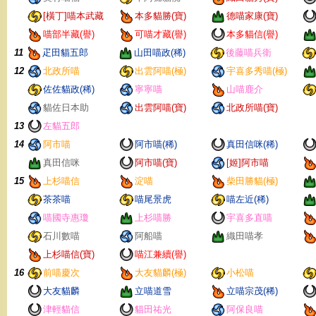
[橫丁]喵本武藏
本多貓勝(寶)
德喵家康(寶)
喵部半藏(譽)
可喵才藏(譽)
本多貓信(譽)
11
疋田貓五郎
山田喵政(稀)
後藤喵兵衛
12
北政所喵
出雲阿喵(極)
宇喜多秀喵(極)
佐佐貓政(稀)
寧寧喵
山喵鹿介
貓佐日本助
出雲阿喵(寶)
北政所喵(寶)
13
左貓五郎
14
阿市喵
阿市喵(稀)
真田信咪(稀)
真田信咪
阿市喵(寶)
[姬]阿市喵
15
上杉喵信
淀喵
柴田勝貓(極)
茶茶喵
喵尾景虎
喵左近(稀)
喵國寺惠瓊
上杉喵勝
宇喜多直喵
石川數喵
阿船喵
織田喵孝
上杉喵信(寶)
喵江兼續(譽)
16
前喵慶次
大友貓麟(極)
小松喵
大友貓麟
立喵道雪
立喵宗茂(稀)
津輕貓信
貓田祐光
阿保良喵