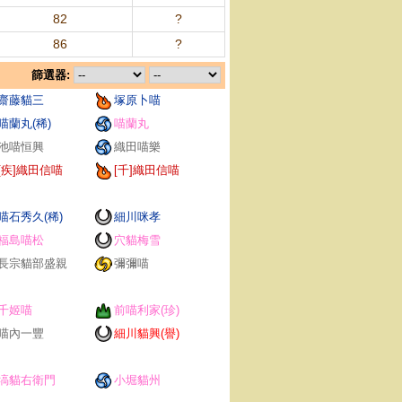
82
?
86
?
篩選器:
齋藤貓三
塚原卜喵
喵蘭丸(稀)
喵蘭丸
池喵恒興
織田喵樂
[疾]織田信喵
[千]織田信喵
喵石秀久(稀)
細川咪孝
福島喵松
穴貓梅雪
長宗貓部盛親
彌彌喵
千姬喵
前喵利家(珍)
喵內一豐
細川貓興(譽)
塙貓右衛門
小堀貓州