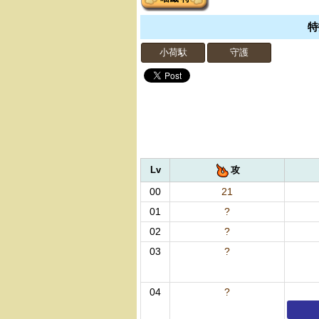
特
小荷馱
守護
Lv
攻
00
21
01
?
02
?
03
?
04
?