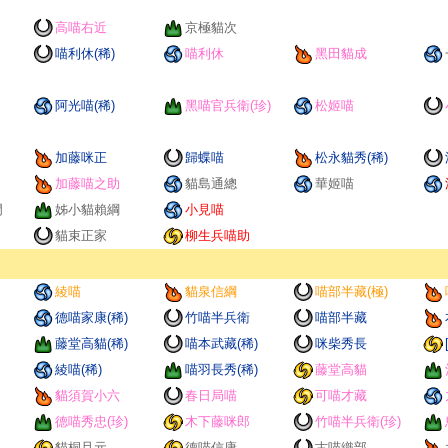
高喵右近
京極貓次
喵利休(稀)
喵利休
黑田貓成
阿光喵(稀)
黑喵官兵衛(珍)
松姬喵
加藤咪正
歸蝶喵
松永貓秀(稀)
加藤喵之助
貓島通總
華姬喵
門
姊小貓賴綱
小見喵
貓束正家
柳生兵喵助
綾喵
貓泉信綱
喵部半藏(極)
德喵家康(稀)
竹喵半兵衛
喵部半藏
藤堂高貓(稀)
喵本武藏(稀)
咪柴秀長
綾喵(稀)
喵羽長秀(稀)
藤堂高貓
貓須賀小六
春日局喵
可喵才藏
德喵秀忠(珍)
木下藤咪郎
竹喵半兵衛(珍)
貓桐且元
德喵信康
古喵織部