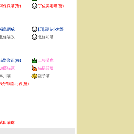
阿保良喵(譽)
宇佐美定喵(譽)
福島綱成
[刃]風喵小太郎
北條喵政
北條幻喵
喵野業正(稀)
上杉喵虎
加藤貓藏
貓橋紹運
早川喵
龍子喵
長宗貓部元親(譽)
武田喵虎