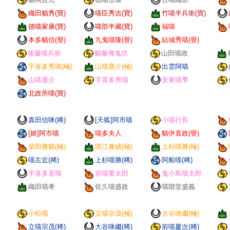
織田貓秀(寶)
喵臣秀吉(寶)
竹喵半兵衛(寶)
德喵家康(寶)
喵部半藏(寶)
福喵
本多貓信(譽)
九鬼喵隆(譽)
結城秀喵(譽)
後藤喵兵衛
貓藤傳鬼坊
山田喵政
宇喜多秀喵(極)
山喵鹿介(極)
出雲阿喵
山喵鹿介
宇喜多秀喵
安東喵季
北政所喵(寶)
真田信咪(稀)
[天狐]阿市喵
小喵行長
[姬]阿市喵
喵多夫人
貓伊直政(譽)
柴田勝貓(極)
喵江兼續(極)
上杉喵勝(極)
喵左近(稀)
上杉喵勝(稀)
阿船喵(稀)
宇喜多直喵
岩喵重太郎
鬼小島喵太郎
織田喵孝
佐久喵盛政
喵階堂盛義
小松喵
立喵宗茂(極)
大谷咪繼(極)
立喵宗茂(稀)
大谷咪繼(稀)
前喵慶次(稀)