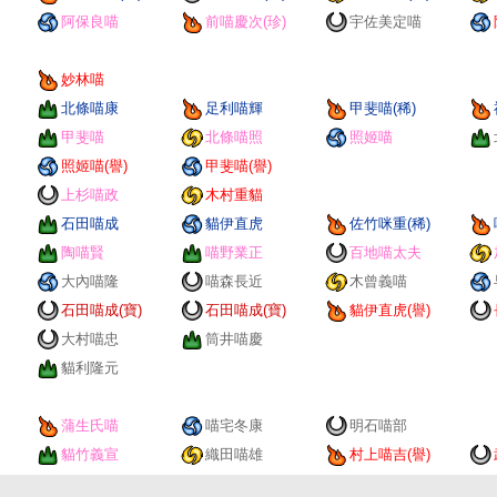
阿保良喵
前喵慶次(珍)
宇佐美定喵
妙林喵
北條喵康
足利喵輝
甲斐喵(稀)
甲斐喵
北條喵照
照姬喵
照姬喵(譽)
甲斐喵(譽)
上杉喵政
木村重貓
石田喵成
貓伊直虎
佐竹咪重(稀)
陶喵賢
喵野業正
百地喵太夫
大內喵隆
喵森長近
木曾義喵
石田喵成(寶)
石田喵成(寶)
貓伊直虎(譽)
大村喵忠
筒井喵慶
貓利隆元
蒲生氏喵
喵宅冬康
明石喵部
貓竹義宣
織田喵雄
村上喵吉(譽)