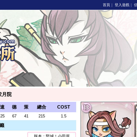
首頁
｜
登入遊戲
｜
皎月院
速
德
策
總合
COST
25
67
41
215
1.5
籤
版本：堅城！小田原