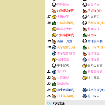
津輕貓信
貓田祐光
前喵慶次(譽)
稻姬喵(譽)
17
太田貓正
角貓石宗
18
北條喵康(極)
足利喵輝(極)
風喵小太郎
北條喵成
北條喵照(譽)
阿南喵
19
喵藤一刀齋
金地院崇貓
20
長宗貓部元親
石田喵成(極)
香宗貓部親泰
佐竹咪重
石田喵吉
松浦隆貓
平手貓秀
貓來金石齋
21
喵利亞
新發田喵家
22
丸目藏貓
喵川氏真
23
別所貓治
24
蒲生氏喵(稀)
喵宅冬康(稀)
25
村上喵吉(極)
村上喵吉
卡片討論