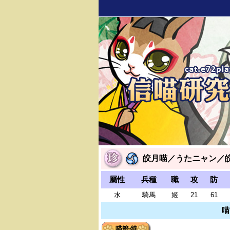
皎月喵／うたニャン／
屬性
兵種
職
攻
防
水
騎馬
姬
21
61
喵
喵籤‧特