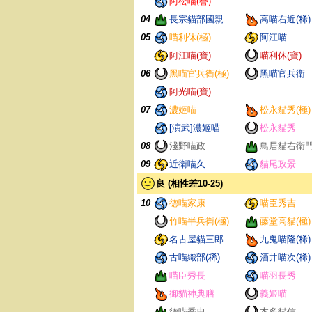
阿松喵(譽)
04
長宗貓部國親
高喵右近(稀)
05
喵利休(極)
阿江喵
阿江喵(寶)
喵利休(寶)
06
黑喵官兵衛(極)
黑喵官兵衛
阿光喵(寶)
07
濃姬喵
松永貓秀(極)
[演武]濃姬喵
松永貓秀
08
淺野喵政
鳥居貓右衛
09
近衛喵久
貓尾政景
良 (相性差10-25)
10
德喵家康
喵臣秀吉
竹喵半兵衛(極)
藤堂高貓(極)
名古屋貓三郎
九鬼喵隆(稀)
古喵織部(稀)
酒井喵次(稀)
喵臣秀長
喵羽長秀
御貓神典膳
義姬喵
德喵秀忠
本多貓信