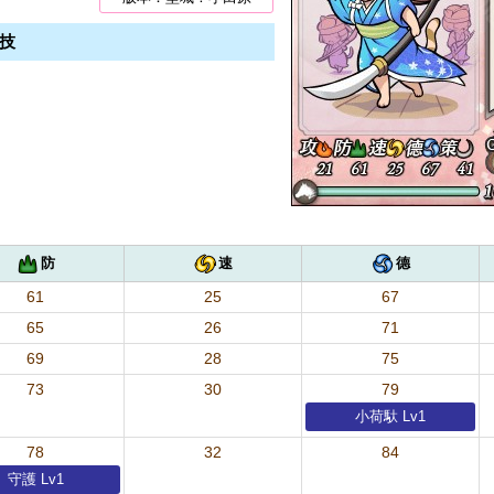
技
防
速
德
61
25
67
65
26
71
69
28
75
73
30
79
小荷馱 Lv1
78
32
84
守護 Lv1