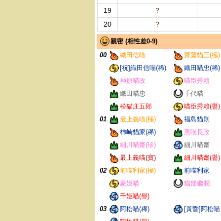
19
?
20
?
親密 (相性差0-9)
00
織田信喵
齋藤貓三(極)
[祝]織田信喵(稀)
織田喵忠(稀)
神原喵政
喵臣秀賴
織田喵忠
千代喵
松貓庄五郎
喵臣秀賴(譽)
01
最上義喵(極)
福島貓則
柿崎貓家(稀)
黑喵長政
細川喵齋(珍)
細川喵齋
最上義喵(寶)
細川喵齋(譽)
02
前喵利家(極)
前喵利家
豪姬喵
貓部繼潤
千姬喵(譽)
03
阿松喵(稀)
[黃昏]阿松喵