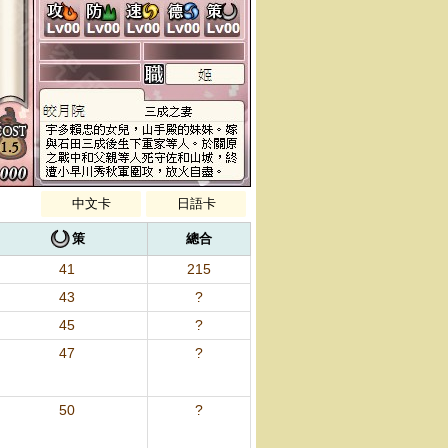
中文卡
日語卡
策
總合
41
215
43
?
45
?
47
?
50
?