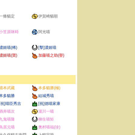
一條貓定
伊賀崎貓順
小笠原咪時
阿光喵
濃姬喵(稀)
[擊]濃姬喵
濃姬喵(寶)
加藤喵之助(譽)
喵本武藏
本多貓勝(極)
本多貓勝
結城秀喵
[祝]喵臣秀吉
[祝]德喵家康
酒井喵次
瀧川一喵
九鬼喵隆
柳生喵矩
鳥居元喵
奧村喵福(珍)
大久保貓左衛門
上貓宗箇