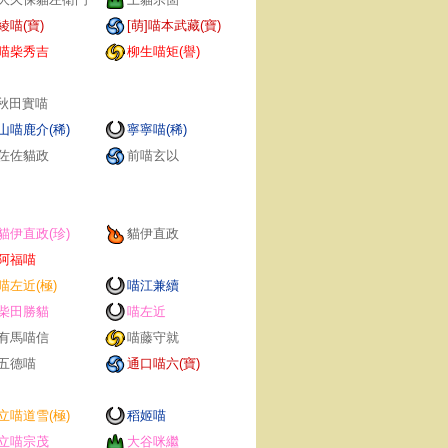
綾喵(寶)
[萌]喵本武藏(寶)
喵柴秀吉
柳生喵矩(譽)
秋田實喵
山喵鹿介(稀)
寧寧喵(稀)
佐佐貓政
前喵玄以
貓伊直政(珍)
貓伊直政
阿福喵
喵左近(極)
喵江兼續
柴田勝貓
喵左近
有馬喵信
喵藤守就
五德喵
通口喵六(寶)
立喵道雪(極)
稻姬喵
立喵宗茂
大谷咪繼