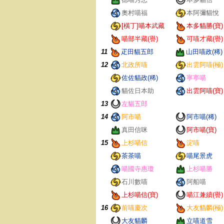
奧村喵福
本阿彌貓悅
[橫丁]喵本武藏
本多貓勝(寶)
喵部半藏(譽)
可喵才藏(譽)
11
疋田貓五郎
山田喵政(稀)
12
北政所喵
出雲阿喵(極)
佐佐貓政(稀)
寧寧喵
貓佐日本助
出雲阿喵(寶)
13
左貓五郎
14
阿市喵
阿市喵(稀)
真田信咪
阿市喵(寶)
15
上杉喵信
淀喵
茶茶喵
喵尾景虎
喵國寺惠瓊
上杉喵勝
石川數喵
阿船喵
上杉喵信(寶)
喵江兼續(譽)
16
前喵慶次
大友貓麟(極)
大友貓麟
立喵道雪