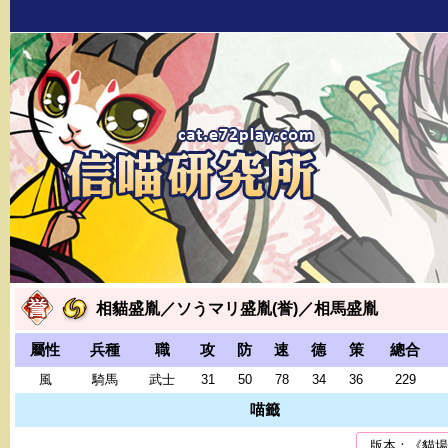
相貓盛胤／ソうマリ盛胤(誉)／相馬盛胤
屬性
兵種
職
攻
防
速
德
策
總合
風
騎馬
武士
31
50
78
34
36
229
喵籤
版本：《貓場