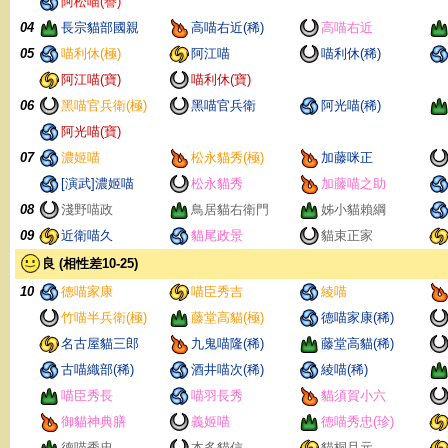
阿松喵(譽)
04
長宗貓部國親
高喵右近(稀)
高喵右近
05
喵利休(極)
阿江喵
喵利休(稀)
阿江喵(寶)
喵利休(寶)
06
黑喵官兵衛(極)
黑喵官兵衛
阿光喵(稀)
阿光喵(寶)
07
濃姬喵
松永貓秀(極)
加藤咪正
[演武]濃姬喵
松永貓秀
加藤喵之助
08
淺野喵政
鳥居貓右衛門
姊小貓賴綱
09
近衛喵久
貓尾政景
貓束正家
良 (相性差10-25)
10
德喵家康
喵臣秀吉
綾喵
竹喵半兵衛(極)
藤堂高貓(極)
德喵家康(稀)
名古屋貓三郎
九鬼喵隆(稀)
藤堂高貓(稀)
古喵織部(稀)
酒井喵次(稀)
綾喵(稀)
喵臣秀長
喵羽長秀
貓須賀小六
御貓神典膳
義姬喵
德喵秀忠(珍)
德喵秀忠
本多貓信
貓桐且元