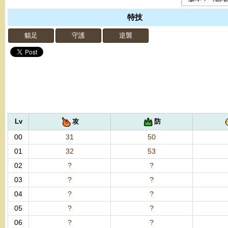
特技
貓足
守護
逆襲
Lv
攻
防
00
31
50
01
32
53
02
?
?
03
?
?
04
?
?
05
?
?
06
?
?