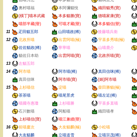
奧村喵福
本阿彌貓悅
織田貓秀(寶)
[橫丁]喵本武藏
本多貓勝(寶)
德喵家康(寶)
喵部半藏(譽)
可喵才藏(譽)
本多貓信(譽)
11
疋田貓五郎
山田喵政(稀)
後藤喵兵衛
12
北政所喵
出雲阿喵(極)
宇喜多秀喵(極)
佐佐貓政(稀)
寧寧喵
山喵鹿介
貓佐日本助
出雲阿喵(寶)
北政所喵(寶)
13
左貓五郎
14
阿市喵
阿市喵(稀)
真田信咪(稀)
真田信咪
阿市喵(寶)
[姬]阿市喵
15
上杉喵信
淀喵
柴田勝貓(極)
茶茶喵
喵尾景虎
喵左近(稀)
喵國寺惠瓊
上杉喵勝
宇喜多直喵
石川數喵
阿船喵
織田喵孝
上杉喵信(寶)
喵江兼續(譽)
16
前喵慶次
大友貓麟(極)
小松喵
大友貓麟
立喵道雪
立喵宗茂(稀)