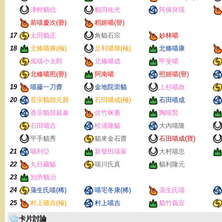
津輕貓信
貓田祐光
阿保良喵
前喵慶次(譽)
稻姬喵(譽)
17
太田貓正
角貓石宗
妙林喵
18
北條喵康(極)
足利喵輝(極)
北條喵康
風喵小太郎
北條喵成
甲斐喵
北條喵照(譽)
阿南喵
照姬喵(譽)
19
喵藤一刀齋
金地院崇貓
上杉喵政
20
長宗貓部元親
石田喵成(極)
石田喵成
香宗貓部親泰
佐竹咪重
陶喵賢
石田喵吉
松浦隆貓
大內喵隆
平手貓秀
貓來金石齋
石田喵成(寶)
21
喵利亞
新發田喵家
大村喵忠
22
丸目藏貓
喵川氏真
貓利隆元
23
別所貓治
24
蒲生氏喵(稀)
喵宅冬康(稀)
蒲生氏喵
25
村上喵吉(極)
村上喵吉
貓竹義宣
卡片討論