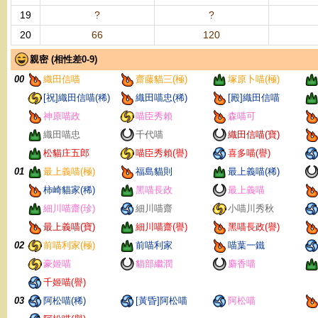
19
?
?
20
66
120
親密 (相性差0-9)
00
織田信喵
齋藤貓三(極)
塚原卜喵(極)
[祝]織田信喵(稀)
織田喵忠(稀)
[殿]織田信喵
神原喵政
喵臣秀賴
森喵可
織田喵忠
千代喵
織田信喵(寶)
松貓庄五郎
喵臣秀賴(譽)
喜多喵(譽)
01
最上義喵(極)
福島貓則
最上義喵(稀)
柿崎貓家(稀)
黑喵長政
最上義喵
細川喵齋(珍)
細川喵齋
小喵川秀秋
最上義喵(寶)
細川喵齋(譽)
黑喵長政(譽)
02
前喵利家(極)
前喵利家
喵葉一鐵
豪姬喵
貓部繼潤
麝香喵
千姬喵(譽)
03
阿松喵(稀)
[黃昏]阿松喵
阿松喵