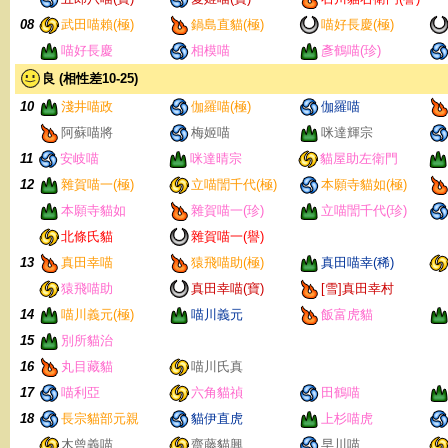
08
武田喵賴(極)
鍋島直貓(極)
喵好長慶(極)
喵好長慶
相模喵
彥鶴喵(珍)
良 (相性差10-25)
10
淺井喵政
伽羅喵(極)
伽羅喵
阿蘇喵將
梅姬喵
咪達輝宗
11
安岐喵
咪達晴宗
貓屋助左衛門
12
雜賀喵一(極)
立喵誾千代(極)
本願寺貓如(極)
本願寺貓如
雜賀喵一(珍)
立喵誾千代(珍)
北條氏貓
雜賀喵一(譽)
13
真田幸喵
猿飛喵助(極)
真田喵幸(稀)
猿飛喵助
真田幸喵(寶)
[雪]真田幸村
14
喵川義元(極)
喵川義元
飯富虎貓
15
別所貓治
16
丸目藏貓
喵川氏真
17
喵利亞
六角貓禎
田鶴喵
18
長宗貓部元親
貓伊直虎
上杉喵虎
木曾義喵
齋藤貓興
早川喵