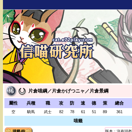
片倉喵綱／片倉かげつニャ／片倉景綱
屬性
兵種
職
攻
防
速
德
策
總合
空
騎馬
武士
82
78
61
51
89
361
喵籤
喵籤‧特
版本：沒有頭盔