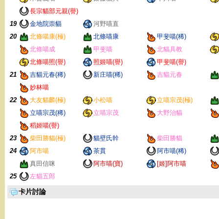
長宗貓部元親(譽)
19
金地院崇貓
河野喵直
20
北條喵康(極)
北條喵康
甲斐喵(稀)
北條喵成
甲斐喵
北貓具教
北條喵照(譽)
照姬喵(譽)
甲斐喵(譽)
21
吉貓元春(稀)
新庄喵(稀)
吉貓元春
妙林喵
22
大友貓麟(極)
小松喵
立喵宗茂(極)
立喵宗茂(稀)
立喵宗茂
大野治貓
稻姬喵(譽)
23
柴田勝貓(極)
貓壁氏幹
柴田勝貓
24
阿市喵
茶貫
阿市喵(稀)
真田信咪
阿市喵(寶)
[姬]阿市喵
25
左貓五郎
卡片討論