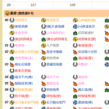
20
167
168
親密 (相性差0-9)
00
武田喵玄
咪達政宗
山本貓助(極)
春喵虎綱
[魏]片倉喵綱
[∞]咪達政宗
支倉常喵
山本貓助(珍)
武田貓遙軒
[歌]武田喵玄
[舞台]武田喵玄
武田喵玄(寶)
01
春桃喵
九戶喵實
春桃喵(譽)
02
佐佐喵小次郎(極)
龍造寺隆貓
佐佐喵小次郎
明智秀咪(珍)
明智秀咪
諏訪喵(譽)
03
柳生石喵齋
寶藏院喵榮
阿艷喵
教來石景貓
04
喵月千代(稀)
喵月千代
壽桂喵
05
貓縣昌景(稀)
貓縣昌景
花喵
06
明智喵秀(極)
明智喵秀
圓久喵(稀)
熙子喵(譽)
阿恒喵(譽)
明智喵秀(譽)
07
石川貓右衛門(極)
石川貓右衛門
愛姬喵(稀)
五郎八喵(寶)
愛姬喵(寶)
石川貓右衛門(譽)